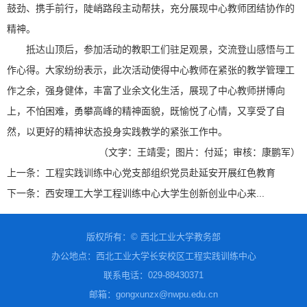
鼓劲、携手前行，陡峭路段主动帮扶，充分展现中心教师团结协作的
精神。
抵达山顶后，参加活动的教职工们驻足观景，交流登山感悟与工
作心得。大家纷纷表示，此次活动使得中心教师在紧张的教学管理工
作之余，强身健体，丰富了业余文化生活，展现了中心教师拼博向
上，不怕困难，勇攀高峰的精神面貌，既愉悦了心情，又享受了自
然，以更好的精神状态投身实践教学的紧张工作中。
（文字：王靖雯；图片：付延；审核：康鹏军）
上一条：
工程实践训练中心党支部组织党员赴延安开展红色教育
下一条：
西安理工大学工程训练中心大学生创新创业中心来...
版权所有：© 西北工业大学教务部
办公地点：西北工业大学长安校区工程实践训练中心
联系电话
：
029-88430371
邮箱：gongxunzx@nwpu.edu.cn