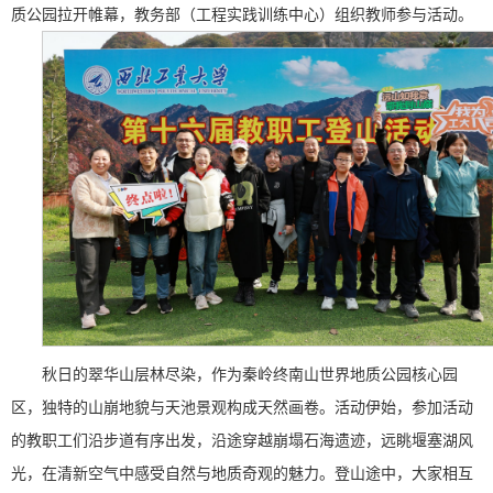
质公园拉开帷幕，教务部（工程实践训练中心）组织教师参与活动。
秋日的翠华山层林尽染，作为秦岭终南山世界地质公园核心园
区，独特的山崩地貌与天池景观构成天然画卷。活动伊始，参加活动
的教职工们沿步道有序出发，沿途穿越崩塌石海遗迹，远眺堰塞湖风
光，在清新空气中感受自然与地质奇观的魅力。登山途中，大家相互